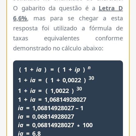
O gabarito da questão é a
Letra D
6,6%
, mas para se chegar a esta
resposta foi utilizado a fórmula de
taxas equivalentes conforme
demonstrado no cálculo abaixo:
n
(
1
+
ia
)
=
(
1
+
ip
)
30
1
+
ia
=
(
1
+
0,0022
)
30
1
+
ia
=
(
1,0022
)
1
+
ia
=
1,06814928027
ia
=
1,06814928027
–
1
ia
=
0,06814928027
ia
=
0,06814928027
∗
100
ia
=
6,8