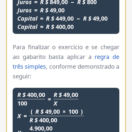
Juros
=
R
$
849,00
−
R
$
800
Juros
=
R
$
49,00
Capital
=
R
$
449,00
−
R
$
49,00
Capital
=
R
$
400,00
Para finalizar o exercício e se chegar
ao gabarito basta aplicar a
regra de
três simples
, conforme demonstrado a
seguir:
R
$
400,00
R
$
49,00
=
100
X
(
R
$
49,00
×
100
)
X
=
R
$
400,00
4.900,00