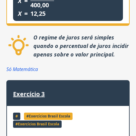
X
=
400,00
X
=
12,25
O regime de juros será simples
quando o percentual de juros incidir
apenas sobre o valor principal.
Só Matemática
Exercício
3
#
#
Exercícios Brasil Escola
#
Exercícios Brasil Escola