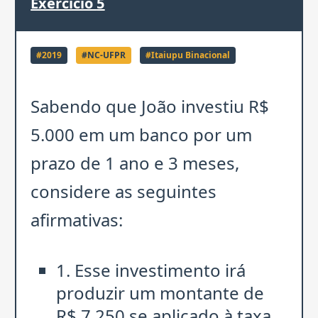
Exercício
5
#
2019
#
NC-UFPR
#
Itaiupu Binacional
Sabendo que João investiu R$
5.000 em um banco por um
prazo de 1 ano e 3 meses,
considere as seguintes
afirmativas:
1. Esse investimento irá
produzir um montante de
R$ 7.250 se aplicado à taxa