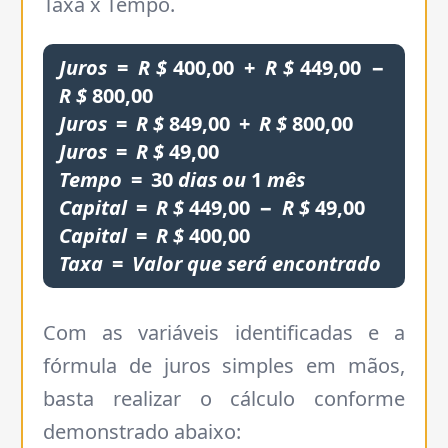
Taxa x Tempo.
Juros
=
R
$
400,00
+
R
$
449,00
−
R
$
800,00
Juros
=
R
$
849,00
+
R
$
800,00
Juros
=
R
$
49,00
Tempo
=
30
dias
ou
1
mês
Capital
=
R
$
449,00
−
R
$
49,00
Capital
=
R
$
400,00
Taxa
=
Valor
que
será
encontrado
Com as variáveis identificadas e a
fórmula de juros simples em mãos,
basta realizar o cálculo conforme
demonstrado abaixo: