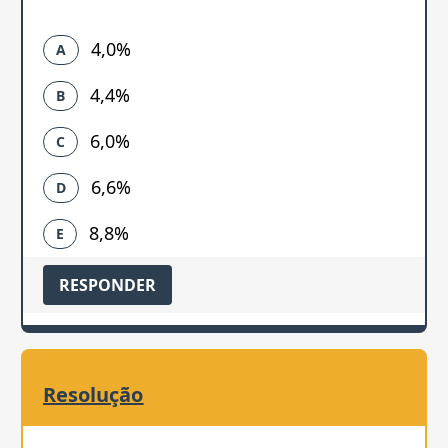
4,0%
A
4,4%
B
6,0%
C
6,6%
D
8,8%
E
RESPONDER
Resolução