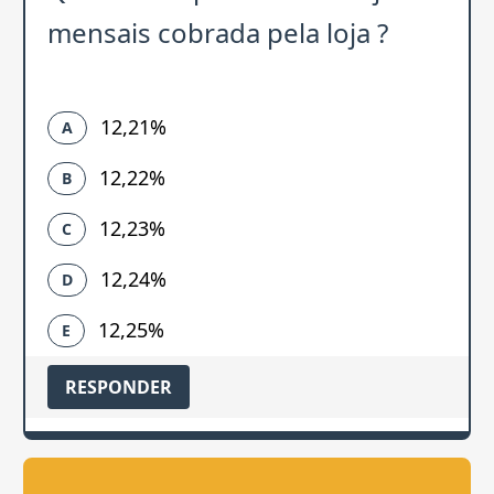
mensais cobrada pela loja ?
12,21%
A
12,22%
B
12,23%
C
12,24%
D
12,25%
E
RESPONDER